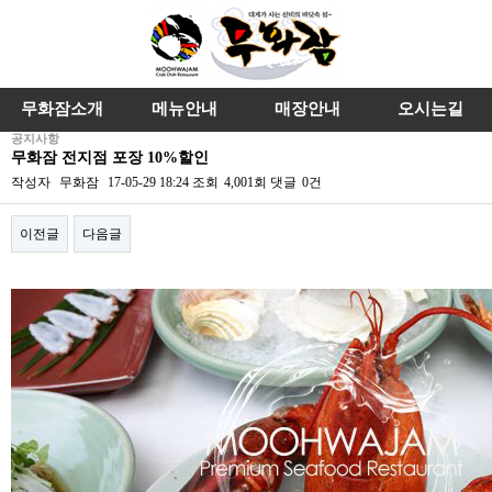
무화잠소개
메뉴안내
매장안내
오시는길
공지사항
무화잠 전지점 포장 10%할인
작성자
무화잠
17-05-29 18:24
조회
4,001회
댓글
0건
이전글
다음글
본문