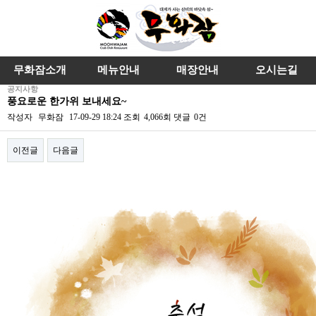
무화잠소개
메뉴안내
매장안내
오시는길
공지사항
풍요로운 한가위 보내세요~
작성자
무화잠
17-09-29 18:24
조회
4,066회
댓글
0건
이전글
다음글
본문